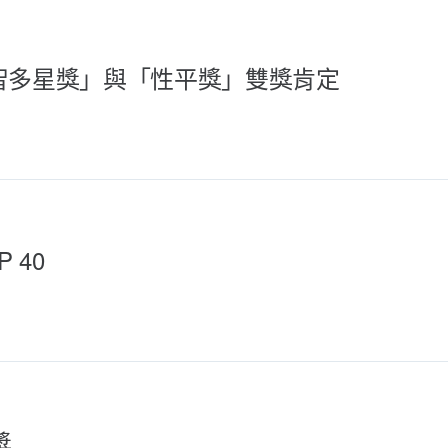
智多星獎」與「性平獎」雙獎肯定
 40
獎