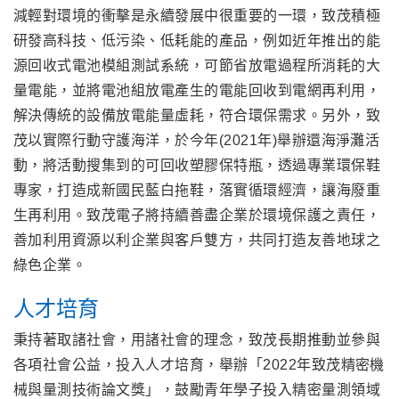
減輕對環境的衝擊是永續發展中很重要的一環，致茂積極
研發高科技、低污染、低耗能的產品，例如近年推出的能
源回收式電池模組測試系統，可節省放電過程所消耗的大
量電能，並將電池組放電產生的電能回收到電網再利用，
解決傳統的設備放電能量虛耗，符合環保需求。另外，致
茂以實際行動守護海洋，於今年(2021年)舉辦還海淨灘活
動，將活動搜集到的可回收塑膠保特瓶，透過專業環保鞋
專家，打造成新國民藍白拖鞋，落實循環經濟，讓海廢重
生再利用。致茂電子將持續善盡企業於環境保護之責任，
善加利用資源以利企業與客戶雙方，共同打造友善地球之
綠色企業。
人才培育
秉持著取諸社會，用諸社會的理念，致茂長期推動並參與
各項社會公益，投入人才培育，舉辦「2022年致茂精密機
械與量測技術論文獎」，鼓勵青年學子投入精密量測領域